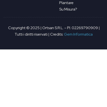
Plantare
Su Misura?
Copyright © 2025 | Ortsan S.R.L. – P.I. 02269790909 |
Tutti i diritti riservati | Credits:
Gem Informatica