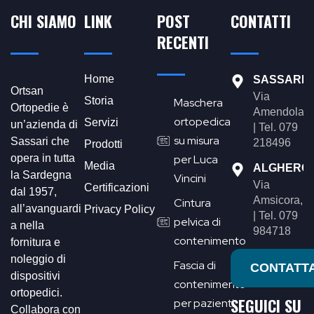
CHI SIAMO
LINK
POST
CONTATTI
RECENTI
Home
SASSARI
Ortsan
Via
Storia
Maschera
Ortopedie è
Amendola,4
ortopedica
Servizi
un’azienda di
| Tel. 079
su misura
Sassari che
218496
Prodotti
opera in tutta
per Luca
Media
ALGHERO
la Sardegna
Vincini
Via
Certificazioni
dal 1957,
Amsicora,1
Cintura
all’avanguardi
Privacy Policy
| Tel. 079
pelvica di
a nella
984718
contenimento
fornitura e
noleggio di
Fascia di
CONTATTA
dispositivi
contenimento
ortopedici.
SEGUICI SU
per pazienti
Collabora con