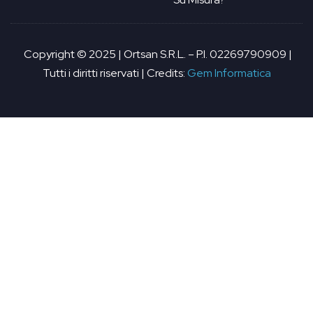
Copyright © 2025 | Ortsan S.R.L. – P.I. 02269790909 |
Tutti i diritti riservati | Credits:
Gem Informatica