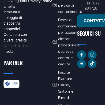
all’avanguardi
Privacy Policy
| Tel. 079
pelvica di
a nella
984718
contenimento
fornitura e
noleggio di
Fascia di
CONTATTA
dispositivi
contenimento
ortopedici.
SEGUICI SU
per pazienti
Collabora con
alettati:
diversi presidi
protezione e
sanitari in tutta
sicurezza
l’isola.
contro le
PARTNER
cadute
Fascite
Plantare:
Cause,
Sintomi e
Rimedi