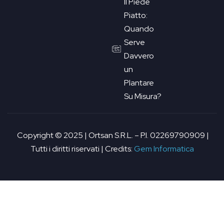
Il Piede
Piatto:
Quando
Serve
Davvero
un
Plantare
Su Misura?
Copyright © 2025 | Ortsan S.R.L. – P.I. 02269790909 |
Tutti i diritti riservati | Credits:
Gem Informatica