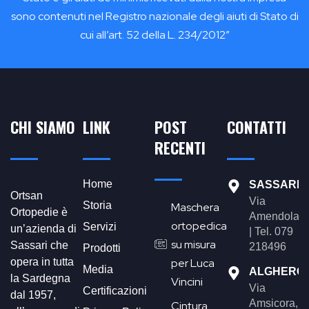
sono contenuti nel Registro nazionale degli aiuti di Stato di
cui all’art. 52 della L. 234/2012”
CHI SIAMO
LINK
POST
CONTATTI
RECENTI
Home
SASSARI
Ortsan
Via
Storia
Maschera
Ortopedie è
Amendola,4
ortopedica
Servizi
un’azienda di
| Tel. 079
su misura
Sassari che
218496
Prodotti
opera in tutta
per Luca
Media
ALGHERO
la Sardegna
Vincini
Via
Certificazioni
dal 1957,
Amsicora,1
Cintura