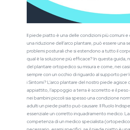
Il piede piatto è una delle condizioni più comuni e 
una riduzione dell’arco plantare, può essere una se
problemi posturali che si estendono a tutto il co
qual è la soluzione più efficace? In questa guida, 
del plantare ortopedico su misura e come, nei casi 
sempre con un occhio di riguardo al supporto per l
i Sintomi? L’arco plantare del nostro piede agis
appiattito, l’appoggio a terra è scorretto e il pe
nei bambini piccoli sia spesso una condizione normal
adulti un piede piatto può causare: Il Ruolo Indisp
essenziale un corretto inquadramento medico. La d
competenza di un medico specialista (ortopedico o fis
necessario, esami specifici, se il piede piatto è u