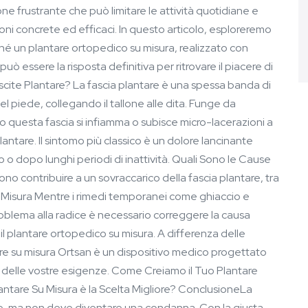
ne frustrante che può limitare le attività quotidiane e
oni concrete ed efficaci. In questo articolo, esploreremo
hé un plantare ortopedico su misura, realizzato con
uò essere la risposta definitiva per ritrovare il piacere di
cite Plantare? La fascia plantare è una spessa banda di
el piede, collegando il tallone alle dita. Funge da
 questa fascia si infiamma o subisce micro-lacerazioni a
plantare. Il sintomo più classico è un dolore lancinante
o o dopo lunghi periodi di inattività. Quali Sono le Cause
sono contribuire a un sovraccarico della fascia plantare, tra
u Misura Mentre i rimedi temporanei come ghiaccio e
problema alla radice è necessario correggere la causa
 il plantare ortopedico su misura. A differenza delle
re su misura Ortsan è un dispositivo medico progettato
 delle vostre esigenze. Come Creiamo il Tuo Plantare
tare Su Misura è la Scelta Migliore? ConclusioneLa
te, ma non deve diventare una condanna. Con la giusta