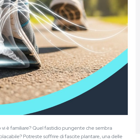
o vi è familiare? Quel fastidio pungente che sembra
placabile? Potreste soffrire di fascite plantare, una delle