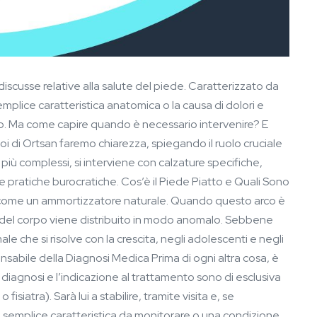
discusse relative alla salute del piede. Caratterizzato da
mplice caratteristica anatomica o la causa di dolori e
rpo. Ma come capire quando è necessario intervenire? E
noi di Ortsan faremo chiarezza, spiegando il ruolo cruciale
più complessi, si interviene con calzature specifiche,
e pratiche burocratiche. Cos’è il Piede Piatto e Quali Sono
ce come un ammortizzatore naturale. Quando questo arco è
so del corpo viene distribuito in modo anomalo. Sebbene
e che si risolve con la crescita, negli adolescenti e negli
ensabile della Diagnosi Medica Prima di ogni altra cosa, è
iagnosi e l’indicazione al trattamento sono di esclusiva
iatra). Sarà lui a stabilire, tramite visita e, se
na semplice caratteristica da monitorare o una condizione