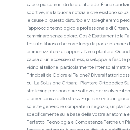
cause più comuni di dolore al piede. È una condizio
sportive, ma la buona notizia è che esistono soluzi
le cause di questo disturbo e vi spiegheremo perc
l’approccio tecnologico e professionale di Ortsan, p
camminare senza dolore. Cos’è Esattamente la Fas
tessuto fibroso che corre lungo la parte inferiore d
ammortizzatore e supporta l’arco plantare. Quando
causa di un eccessivo stress, si sviluppa la fascite 
vicino al tallone, particolarmente intenso al mattin
Principali del Dolore al Tallone? Diversi fattori pos
cui: La Soluzione Ortsan: Il Plantare Ortopedico S
stretching possono dare sollievo, per risolvere il 
biomeccanica dello stress. È qui che entra in gioco
solette generiche comprate in negozio, un planta
specificamente sulla base della vostra anatomia e
Perfetto: Tecnologia e Competenza Perché un Plan
fascite plantare può essere un disturbo debilitan