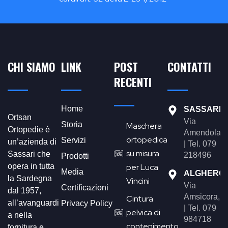
CHI SIAMO
LINK
POST
CONTATTI
RECENTI
Home
SASSARI
Ortsan
Via
Storia
Maschera
Ortopedie è
Amendola,4
ortopedica
Servizi
un’azienda di
| Tel. 079
su misura
Sassari che
218496
Prodotti
opera in tutta
per Luca
Media
ALGHERO
la Sardegna
Vincini
Via
Certificazioni
dal 1957,
Amsicora,1
Cintura
all’avanguardi
Privacy Policy
| Tel. 079
pelvica di
a nella
984718
contenimento
fornitura e