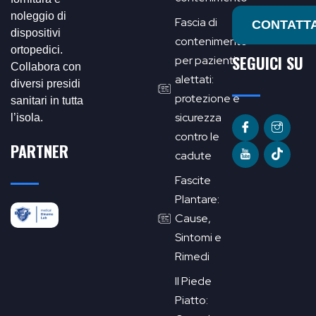
noleggio di
Fascia di
CONTATTA
dispositivi
contenimento
ortopedici.
SEGUICI SU
per pazienti
Collabora con
alettati:
diversi presidi
protezione e
sanitari in tutta
sicurezza
l’isola.
contro le
PARTNER
cadute
Fascite
Plantare:
Cause,
Sintomi e
Rimedi
Il Piede
Piatto: