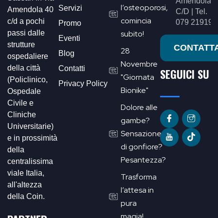
Amendola,4
l’osteoporosi,
Servizi
Amendola 40
C/D | Tel.
comincia
c/d a pochi
079 219191
Promo
passi dalle
subito!
Eventi
strutture
CONTATTA
28
Blog
ospedaliere
Novembre
della città
Contatti
SEGUICI SU
"Giornata
(Policlinico,
Privacy Policy
Bionike"
Ospedale
Civile e
Dolore alle
Cliniche
gambe?
Universitarie)
Sensazione
e in prossimità
di gonfiore?
della
Pesantezza?
centralissima
viale Italia,
Trasforma
all'altezza
l’attesa in
della Coin.
pura
magia!