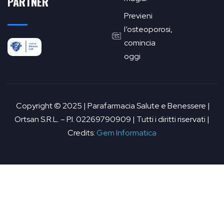
PARTNER
Previeni
l’osteoporosi,
comincia
oggi
Copyright © 2025 | Parafarmacia Salute e Benessere |
Ortsan S.R.L. – P.I. 02269790909 | Tutti i diritti riservati |
Credits:
Gem Informatica