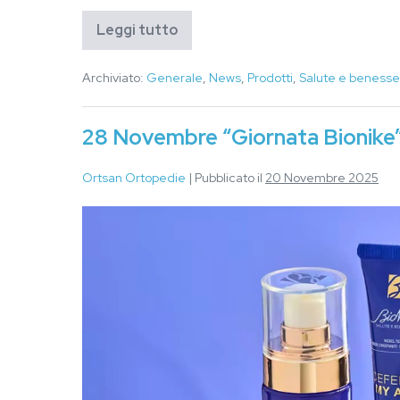
Leggi tutto
Archiviato:
Generale
,
News
,
Prodotti
,
Salute e benesse
28 Novembre “Giornata Bionike
Ortsan Ortopedie
|
Pubblicato il
20 Novembre 2025