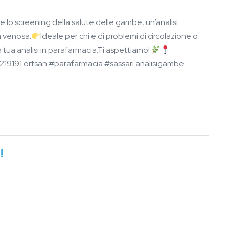
 lo screening della salute delle gambe, un’analisi
à venosa.
Ideale per chi e di problemi di circolazione o
a tua analisi in parafarmacia.Ti aspettiamo!
219191 ortsan #parafarmacia #sassari analisigambe
!