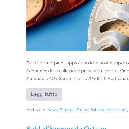
Fai felici i tuoi piedi, approfitta delle nostre super
Sanagens della collezione primavera-estate. Vieni
Amendola 40 #Sassari | Tel. 079 219191 #ortsan#
Leggi tutto
Archiviato:
News
,
Prodotti
,
Promo
,
Salute e benessere
,
Saldi d’Inverno da Ortsan